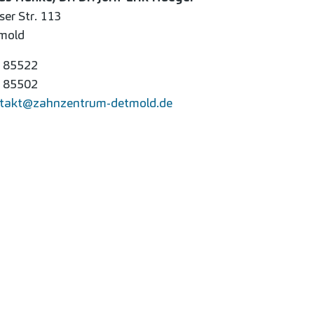
er Str. 113
mold
2 85522
2 85502
takt@zahnzentrum-detmold.de