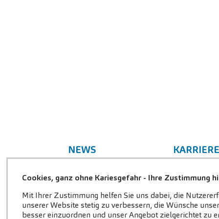
NEWS
KARRIER
News-Beiträge
Lust auf
Cookies, ganz ohne Kariesgefahr - Ihre Zustimmung hil
Stellena
Mit Ihrer Zustimmung helfen Sie uns dabei, die Nutzerer
Fakten
unserer Website stetig zu verbessern, die Wünsche unser
Ihre Vort
besser einzuordnen und unser Angebot zielgerichtet zu er