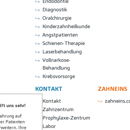
Endodontie
Diagnostik
Oralchirurgie
Kinderzahnheilkunde
Angstpatienten
Schienen-Therapie
Laserbehandlung
Vollnarkose-
Behandlung
Krebsvorsorge
E
KONTAKT
ZAHNEINS
 Karriere?
Kontakt
zahneins.
ft uns sehr!
ngebote
Zahnzentrum
fahrung auf
Prophylaxe-Zentrum
er Patienten
eile
Labor
weitern. Ihre