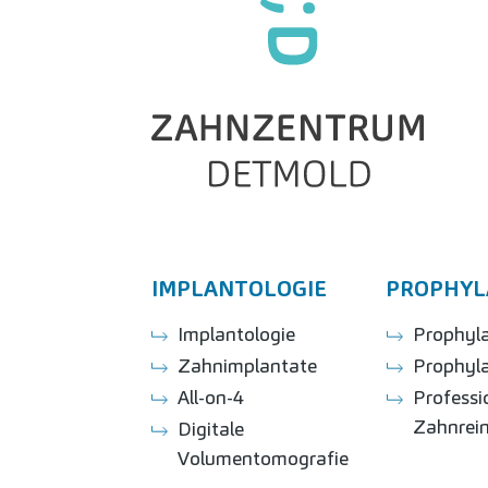
IMPLANTOLOGIE
PROPHYL
Implantologie
Prophyl
Zahnimplantate
Prophyl
All-on-4
Professi
Zahnrei
Digitale
Volumentomografie