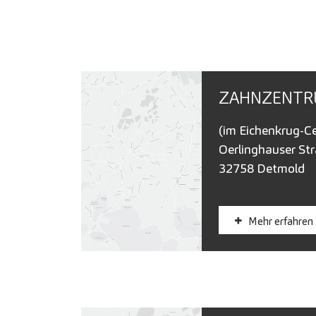
ZAHNZENT
(im Eichenkrug-Ce
Oerlinghauser St
32758 Detmold
Mehr erfahren