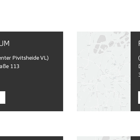
RUM
nter Pivitsheide VL)
raße 113