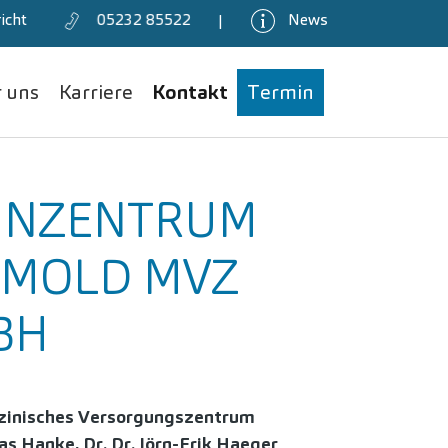
icht
05232 85522
News
|
(current)
 uns
Karriere
Kontakt
Termin
HNZENTRUM
TMOLD MVZ
BH
inisches Versorgungszentrum
as Hanke, Dr. Dr. Jörn-Erik Haeger