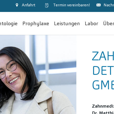
Anfahrt
Termin
vereinbaren!
Nachr
tologie
Prophylaxe
Leistungen
Labor
Über
ZA
DE
GM
Zahnmediz
Dr. Matthi