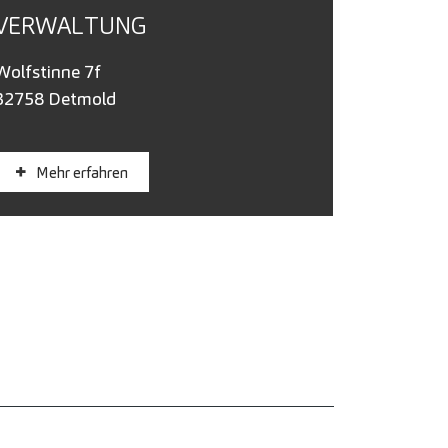
VERWALTUNG
Wolfstinne 7f
32758 Detmold
Mehr erfahren