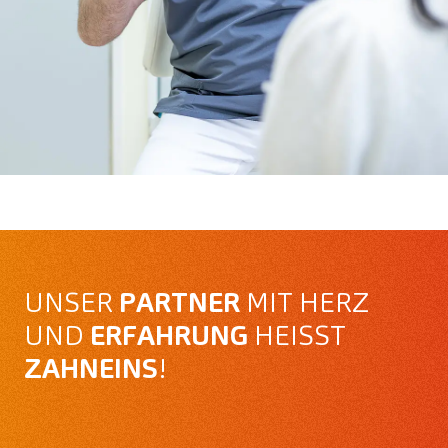
UNSER
PARTNER
MIT HERZ
UND
ERFAHRUNG
HEISST
ZAHNEINS
!