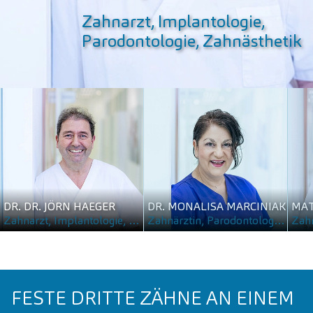
Zahnarzt, Implantologie,
Parodontologie, Zahnästhetik
DR. DR. JÖRN HAEGER
DR. MONALISA MARCINIAK
MAT
Zahnarzt, Implantologie, Parodontologie, Zahnästhetik
Zahnärztin, Parodontologie und Endodontologie
Zahn
FESTE DRITTE ZÄHNE AN EINEM