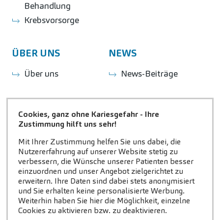
Behandlung
Krebsvorsorge
ÜBER UNS
NEWS
Über uns
News-Beiträge
KARRIERE
KONTAKT
Cookies, ganz ohne Kariesgefahr - Ihre
Zustimmung hilft uns sehr!
Lust auf Karriere?
Kontakt
Stellenangebote
Zahnzentrum
Mit Ihrer Zustimmung helfen Sie uns dabei, die
Nutzererfahrung auf unserer Website stetig zu
Fakten
Prophylaxe-
verbessern, die Wünsche unserer Patienten besser
Zentrum
Ihre Vorteile
ZAHNEINS
einzuordnen und unser Angebot zielgerichtet zu
erweitern. Ihre Daten sind dabei stets anonymisiert
Labor
Geschichten aus
und Sie erhalten keine personalisierte Werbung.
zahneins.com
der Praxis
Verwaltung
Weiterhin haben Sie hier die Möglichkeit, einzelne
Cookies zu aktivieren bzw. zu deaktivieren.
Initiativbewerbung